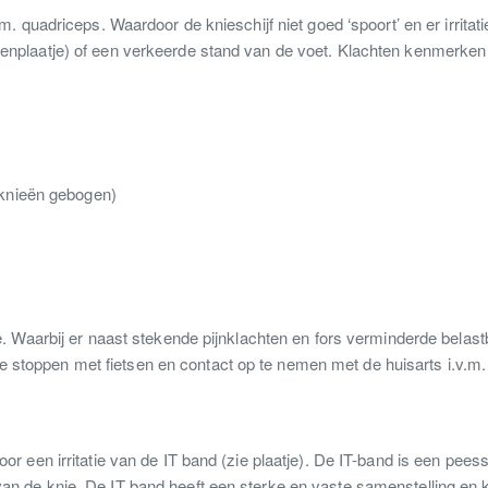
. quadriceps. Waardoor de knieschijf niet goed ‘spoort’ en er irritati
nplaatje) of een verkeerde stand van de voet.
Klachten kenmerken 
e knieën gebogen)
e. Waarbij er naast stekende pijnklachten en fors verminderde belast
t te stoppen met fietsen en contact op te nemen met de huisarts i.v.m.
r een irritatie van de IT band (zie plaatje). De IT-band is een peess
an de knie. De IT band heeft een sterke en vaste samenstelling en 