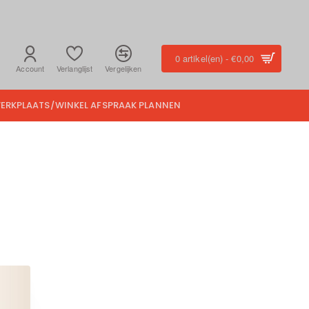
0 artikel(en) - €0,00
Account
Verlanglijst
Vergelijken
ERKPLAATS/WINKEL AFSPRAAK PLANNEN