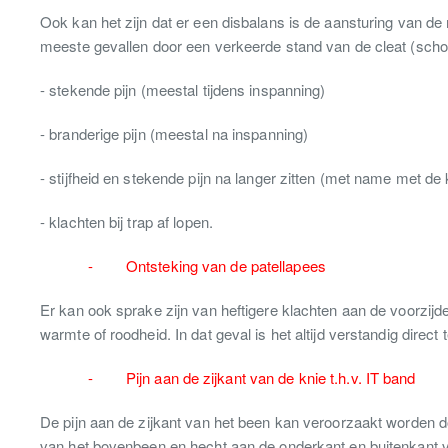
Ook kan het zijn dat er een disbalans is de aansturing van de m
meeste gevallen door een verkeerde stand van de cleat (schoe
- stekende pijn (meestal tijdens inspanning)
- branderige pijn (meestal na inspanning)
- stijfheid en stekende pijn na langer zitten (met name met d
- klachten bij trap af lopen.
- Ontsteking van de patellapees
Er kan ook sprake zijn van heftigere klachten aan de voorzijd
warmte of roodheid. In dat geval is het altijd verstandig direc
- Pijn aan de zijkant van de knie t.h.v. IT band
De pijn aan de zijkant van het been kan veroorzaakt worden doo
van het bovenbeen en hecht aan de onderkant en buitenkant v