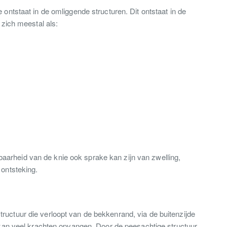
e ontstaat in de omliggende structuren. Dit ontstaat in de
zich meestal als:
baarheid van de knie ook sprake kan zijn van zwelling,
 ontsteking.
tructuur die verloopt van de bekkenrand, via de buitenzijde
kan veel krachten opvangen. Door de peesachtige structuur