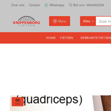
Over ons
Contact
Whatsapp
Bel ons: 0544352254
Menu
Alles
Zoek
hier...
HOME
FIETSEN
GEBRUIKTE FIETSE
05
mei